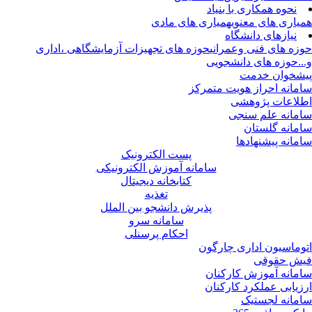
نحوه همکاری با بنیاد
یاری های معنوی
همیاری های مادی
نیازهای دانشگاه
زه های فنی وعمرانی
حوزه های تجهیزات آزمایشگاهی ،اداری
..
حوزه های دانشجویی
شخوان خدمت
مانه احراز هویت متمرکز
لاعات پژوهشی
مانه علم سنجی
مانه گلستان
مانه پیشنهادها
پست الکترونیک
سامانه آموزش الکترونیکی
کتابخانه دیجیتال
تغذیه
پذیرش دانشجو بین الملل
سامانه سرو
احکام پرسنلی
وماسیون اداری چارگون
ش حقوقی
مانه آموزش کارکنان
زیابی عملکرد کارکنان
مانه لجستیک