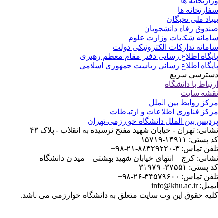
ارتخانه ها
ارتخانه ها
یاد ملی نخبگان
دوق رفاه دانشجویان
مانه شکایات وزارت علوم
مانه تدارکات الکترونیکی دولت
یگاه اطلاع رسانی دفتر مقام معظم رهبری
یگاه اطلاع رسانی ریاست جمهوری اسلامی
ترسی سریع
تباط با دانشگاه
شه سایت
کز روابط بین الملل
کز فناوری اطلاعات و ارتباطات
دیس بین الملل دانشگاه خوارزمی-تهران
انی: تهران - خیابان شهید مفتح نرسیده به انقلاب - پلاک ۴۳
ستی: ۱۴۹۱۱-۱۵۷۱۹
 تماس: ۳-۸۸۳۲۹۲۲۰-۲۱-۹۸+
انی: کرج – انتهای خیابان شهید بهشتی – میدان دانشگاه
ستی: ۳۷۵۵۱- ۳۱۹۷۹
 تماس: ۳۴۵۷۹۶۰۰-۲۶-۹۸+
: info@khu.ac.ir
یه حقوق این وب سایت متعلق به دانشگاه خوارزمی می باشد.