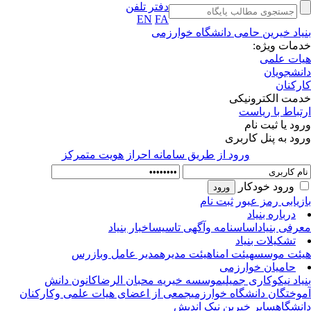
دفتر تلفن
EN
FA
یاد خیرین حامی دانشگاه خوارزمی
مات ویژه:
ات علمی
نشجویان
رکنان
مت الکترونیکی
تباط با ریاست
ود یا ثبت نام
ود به پنل کاربری
ورود از طريق سامانه احراز هويت متمركز
ورود خودکار
زیابی رمز عبور
ثبت نام
درباره بنیاد
رفی بنیاد
اساسنامه وآگهی تاسیس
اخبار بنیاد
تشکیلات بنیاد
ئت موسس
هیئت امنا
هیئت مدیره
مدیر عامل وبازرس
حامیان خوارزمی
یاد نیکوکاری جمیلی
موسسه خیریه محبان الرضا
کانون دانش
وختگان دانشگاه خوارزمی
جمعی از اعضای هیات علمی وکارکنان
نشگاه
سایر خیرین نیک اندیش